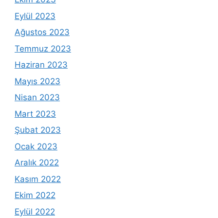
Eylül 2023
Ağustos 2023
Temmuz 2023
Haziran 2023
Mayıs 2023
Nisan 2023
Mart 2023
Şubat 2023
Ocak 2023
Aralık 2022
Kasım 2022
Ekim 2022
Eylül 2022