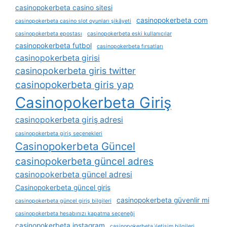
casinopokerbeta casino sitesi
casinopokerbeta com
casinopokerbeta casino slot oyunları şikâyeti
casinopokerbeta epostası
casinopokerbeta eski kullanıcılar
casinopokerbeta futbol
casinopokerbeta fırsatları
casinopokerbeta girisi
casinopokerbeta giris twitter
casinopokerbeta giris yap
Casinopokerbeta Giriş
casinopokerbeta giriş adresi
casinopokerbeta giriş seçenekleri
Casinopokerbeta Güncel
casinopokerbeta güncel adres
casinopokerbeta güncel adresi
Casinopokerbeta güncel giriş
casinopokerbeta güvenlir mi
casinopokerbeta güncel giriş bilgileri
casinopokerbeta hesabınızı kapatma seçeneği
casinopokerbeta instagram
casinopokerbeta i̇letişim bilgileri