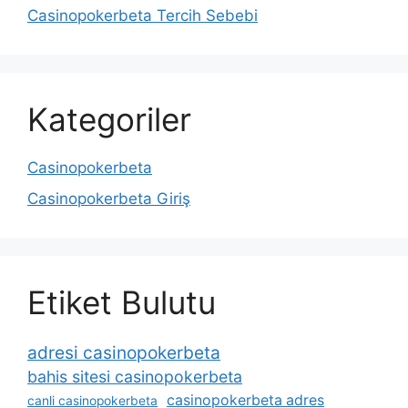
Casinopokerbeta Tercih Sebebi
Kategoriler
Casinopokerbeta
Casinopokerbeta Giriş
Etiket Bulutu
adresi casinopokerbeta
bahis sitesi casinopokerbeta
casinopokerbeta adres
canli casinopokerbeta