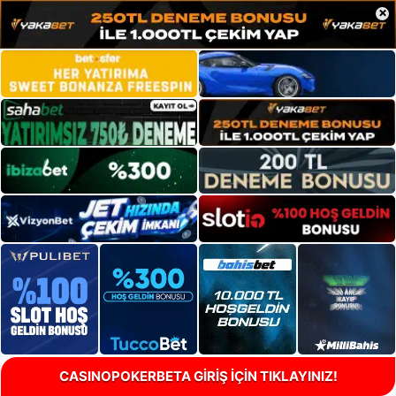
×
CASINOPOKERBETA GİRİŞ İÇİN TIKLAYINIZ!