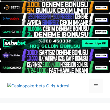
İçeriğe
atla
Menü