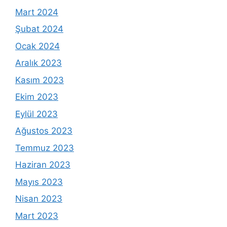
Mart 2024
Şubat 2024
Ocak 2024
Aralık 2023
Kasım 2023
Ekim 2023
Eylül 2023
Ağustos 2023
Temmuz 2023
Haziran 2023
Mayıs 2023
Nisan 2023
Mart 2023