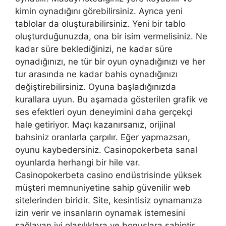
kimin oynadığını görebilirsiniz. Ayrıca yeni
tablolar da oluşturabilirsiniz. Yeni bir tablo
oluşturduğunuzda, ona bir isim vermelisiniz. Ne
kadar süre beklediğinizi, ne kadar süre
oynadığınızı, ne tür bir oyun oynadığınızı ve her
tur arasında ne kadar bahis oynadığınızı
değiştirebilirsiniz. Oyuna başladığınızda
kurallara uyun. Bu aşamada gösterilen grafik ve
ses efektleri oyun deneyimini daha gerçekçi
hale getiriyor. Maçı kazanırsanız, orijinal
bahsiniz oranlarla çarpılır. Eğer yapmazsan,
oyunu kaybedersiniz. Casinopokerbeta sanal
oyunlarda herhangi bir hile var.
Casinopokerbeta casino endüstrisinde yüksek
müşteri memnuniyetine sahip güvenilir web
sitelerinden biridir. Site, kesintisiz oynamanıza
izin verir ve insanların oynamak istemesini
sağlayan iyi olasılıklara ve bonuslara sahiptir.