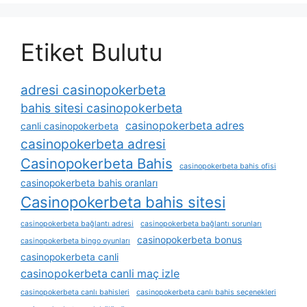
Etiket Bulutu
adresi casinopokerbeta
bahis sitesi casinopokerbeta
casinopokerbeta adres
canli casinopokerbeta
casinopokerbeta adresi
Casinopokerbeta Bahis
casinopokerbeta bahis ofisi
casinopokerbeta bahis oranları
Casinopokerbeta bahis sitesi
casinopokerbeta bağlantı adresi
casinopokerbeta bağlantı sorunları
casinopokerbeta bonus
casinopokerbeta bingo oyunları
casinopokerbeta canli
casinopokerbeta canli maç izle
casinopokerbeta canlı bahisleri
casinopokerbeta canlı bahis seçenekleri