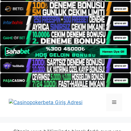
İçeriğe
atla
Menü