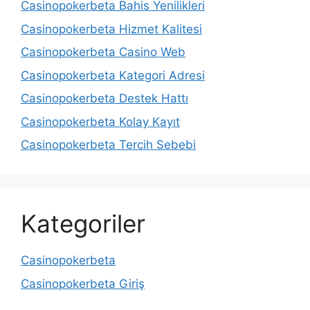
Casinopokerbeta Bahis Yenilikleri
Casinopokerbeta Hizmet Kalitesi
Casinopokerbeta Casino Web
Casinopokerbeta Kategori Adresi
Casinopokerbeta Destek Hattı
Casinopokerbeta Kolay Kayıt
Casinopokerbeta Tercih Sebebi
Kategoriler
Casinopokerbeta
Casinopokerbeta Giriş