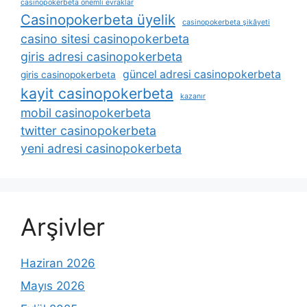
casinopokerbeta önemli evraklar
Casinopokerbeta üyelik
casinopokerbeta şikâyeti
casino sitesi casinopokerbeta
giris adresi casinopokerbeta
güncel adresi casinopokerbeta
giris casinopokerbeta
kayit casinopokerbeta
kazanır
mobil casinopokerbeta
twitter casinopokerbeta
yeni adresi casinopokerbeta
Arşivler
Haziran 2026
Mayıs 2026