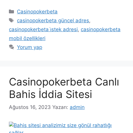
Kategoriler
Casinopokerbeta
Etiketler
casinopokerbeta güncel adres
,
casinopokerbeta i̇stek adresi
,
casinopokerbeta
mobil özellikleri
Yorum yap
Casinopokerbeta Canlı
Bahis İddia Sitesi
Ağustos 16, 2023
Yazarı:
admin