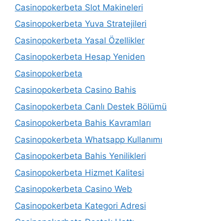
Casinopokerbeta Slot Makineleri
Casinopokerbeta Yuva Stratejileri
Casinopokerbeta Yasal Özellikler
Casinopokerbeta Hesap Yeniden
Casinopokerbeta
Casinopokerbeta Casino Bahis
Casinopokerbeta Canlı Destek Bölümü
Casinopokerbeta Bahis Kavramları
Casinopokerbeta Whatsapp Kullanımı
Casinopokerbeta Bahis Yenilikleri
Casinopokerbeta Hizmet Kalitesi
Casinopokerbeta Casino Web
Casinopokerbeta Kategori Adresi