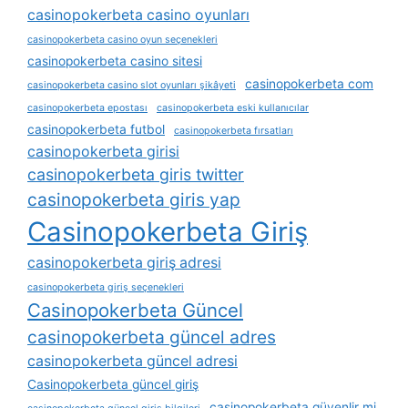
casinopokerbeta casino oyunları
casinopokerbeta casino oyun seçenekleri
casinopokerbeta casino sitesi
casinopokerbeta com
casinopokerbeta casino slot oyunları şikâyeti
casinopokerbeta epostası
casinopokerbeta eski kullanıcılar
casinopokerbeta futbol
casinopokerbeta fırsatları
casinopokerbeta girisi
casinopokerbeta giris twitter
casinopokerbeta giris yap
Casinopokerbeta Giriş
casinopokerbeta giriş adresi
casinopokerbeta giriş seçenekleri
Casinopokerbeta Güncel
casinopokerbeta güncel adres
casinopokerbeta güncel adresi
Casinopokerbeta güncel giriş
casinopokerbeta güvenlir mi