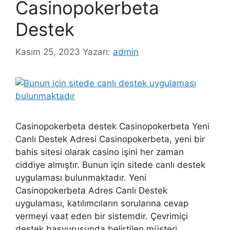
Casinopokerbeta
Destek
Kasım 25, 2023
Yazarı:
admin
Casinopokerbeta destek Casinopokerbeta Yeni
Canlı Destek Adresi Casinopokerbeta, yeni bir
bahis sitesi olarak casino işini her zaman
ciddiye almıştır. Bunun için sitede canlı destek
uygulaması bulunmaktadır. Yeni
Casinopokerbeta Adres Canlı Destek
uygulaması, katılımcıların sorularına cevap
vermeyi vaat eden bir sistemdir. Çevrimiçi
destek başvurusunda belirtilen müşteri