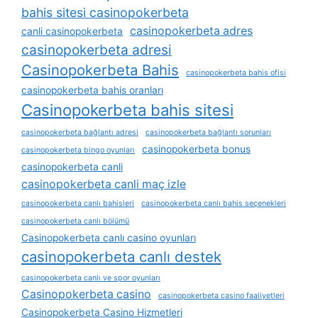
bahis sitesi casinopokerbeta
casinopokerbeta adres
canli casinopokerbeta
casinopokerbeta adresi
Casinopokerbeta Bahis
casinopokerbeta bahis ofisi
casinopokerbeta bahis oranları
Casinopokerbeta bahis sitesi
casinopokerbeta bağlantı adresi
casinopokerbeta bağlantı sorunları
casinopokerbeta bonus
casinopokerbeta bingo oyunları
casinopokerbeta canli
casinopokerbeta canli maç izle
casinopokerbeta canlı bahisleri
casinopokerbeta canlı bahis seçenekleri
casinopokerbeta canlı bölümü
Casinopokerbeta canlı casino oyunları
casinopokerbeta canlı destek
casinopokerbeta canlı ve spor oyunları
Casinopokerbeta casino
casinopokerbeta casino faaliyetleri
Casinopokerbeta Casino Hizmetleri