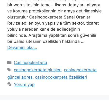
bir web sitesinin temeli, lisans detayları, altyapı
ve koruma protokollerinin bir araya getirilmesiyle
oluşturulur Casinopokerbeta Sanal Oranlar
Revize edilen oyun yapısıyla tüm sektör, ticaret
yoluyla nereden kar elde edileceğinin
bilincinde. Araştırma yaptıktan sonra güvenilir
bir bahis sitesinin özellikleri hakkında …
Devamını oku…
Kategoriler
Casinopokerbeta
Etiketler
casinopokerbeta girişleri
,
casinopokerbeta
güncel adres
,
casinopokerbeta özellikleri
Yorum yap