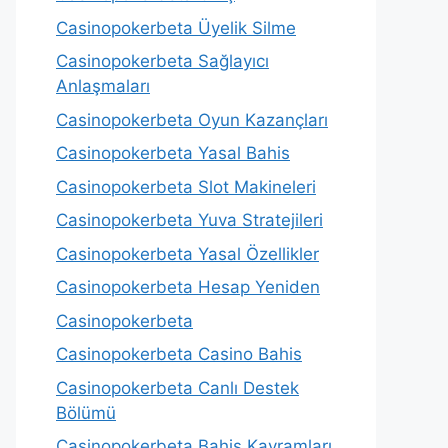
Casinopokerbeta Üyelik Silme
Casinopokerbeta Sağlayıcı
Anlaşmaları
Casinopokerbeta Oyun Kazançları
Casinopokerbeta Yasal Bahis
Casinopokerbeta Slot Makineleri
Casinopokerbeta Yuva Stratejileri
Casinopokerbeta Yasal Özellikler
Casinopokerbeta Hesap Yeniden
Casinopokerbeta
Casinopokerbeta Casino Bahis
Casinopokerbeta Canlı Destek
Bölümü
Casinopokerbeta Bahis Kavramları