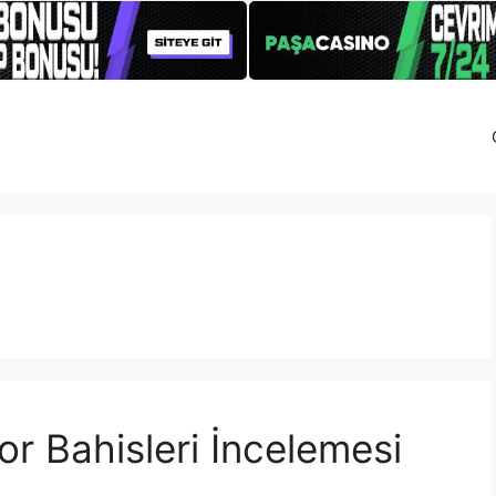
r Bahisleri İncelemesi