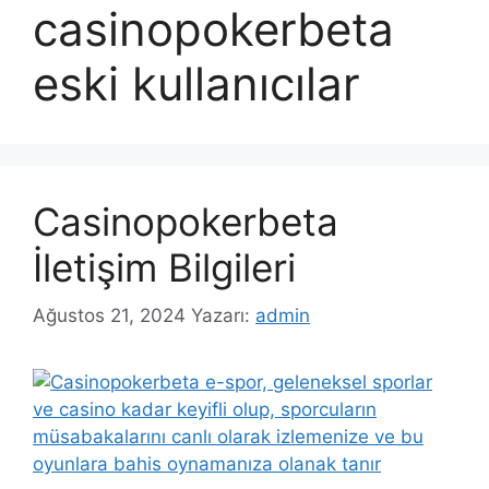
casinopokerbeta
eski kullanıcılar
Casinopokerbeta
İletişim Bilgileri
Ağustos 21, 2024
Yazarı:
admin