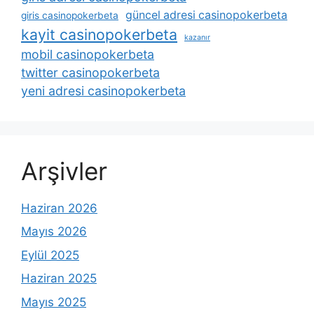
güncel adresi casinopokerbeta
giris casinopokerbeta
kayit casinopokerbeta
kazanır
mobil casinopokerbeta
twitter casinopokerbeta
yeni adresi casinopokerbeta
Arşivler
Haziran 2026
Mayıs 2026
Eylül 2025
Haziran 2025
Mayıs 2025