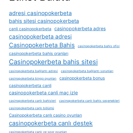
adresi casinopokerbeta
bahis sitesi casinopokerbeta
casinopokerbeta adres
canli casinopokerbeta
casinopokerbeta adresi
Casinopokerbeta Bahis
casinopokerbeta bahis ofisi
casinopokerbeta bahis oranları
Casinopokerbeta bahis sitesi
casinopokerbeta bağlantı adresi
casinopokerbeta bağlantı sorunları
casinopokerbeta bonus
casinopokerbeta bingo oyunları
casinopokerbeta canli
casinopokerbeta canli maç izle
casinopokerbeta canlı bahisleri
casinopokerbeta canlı bahis seçenekleri
casinopokerbeta canlı bölümü
Casinopokerbeta canlı casino oyunları
casinopokerbeta canlı destek
casinopokerbeta canlı ve spor oyunları