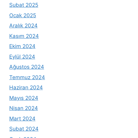
Şubat 2025
Ocak 2025
Aralık 2024
Kasım 2024
Ekim 2024
Eylül 2024
Ağustos 2024
Temmuz 2024
Haziran 2024
Mayıs 2024
Nisan 2024
Mart 2024
Şubat 2024