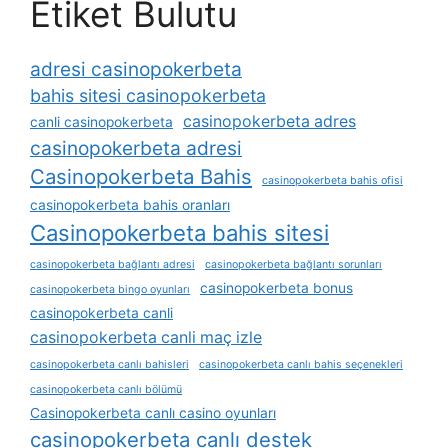
Etiket Bulutu
adresi casinopokerbeta
bahis sitesi casinopokerbeta
casinopokerbeta adres
canli casinopokerbeta
casinopokerbeta adresi
Casinopokerbeta Bahis
casinopokerbeta bahis ofisi
casinopokerbeta bahis oranları
Casinopokerbeta bahis sitesi
casinopokerbeta bağlantı adresi
casinopokerbeta bağlantı sorunları
casinopokerbeta bonus
casinopokerbeta bingo oyunları
casinopokerbeta canli
casinopokerbeta canli maç izle
casinopokerbeta canlı bahisleri
casinopokerbeta canlı bahis seçenekleri
casinopokerbeta canlı bölümü
Casinopokerbeta canlı casino oyunları
casinopokerbeta canlı destek