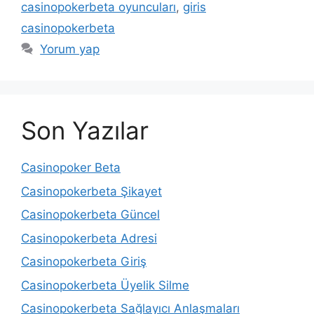
casinopokerbeta oyuncuları
,
giris
casinopokerbeta
Yorum yap
Son Yazılar
Casinopoker Beta
Casinopokerbeta Şikayet
Casinopokerbeta Güncel
Casinopokerbeta Adresi
Casinopokerbeta Giriş
Casinopokerbeta Üyelik Silme
Casinopokerbeta Sağlayıcı Anlaşmaları