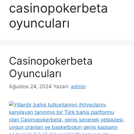
casinopokerbeta
oyuncuları
Casinopokerbeta
Oyuncuları
Ağustos 24, 2024
Yazarı:
admin