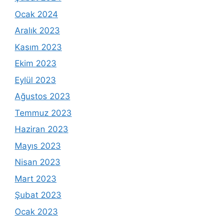
Ocak 2024
Aralık 2023
Kasım 2023
Ekim 2023
Eylül 2023
Ağustos 2023
Temmuz 2023
Haziran 2023
Mayıs 2023
Nisan 2023
Mart 2023
Şubat 2023
Ocak 2023