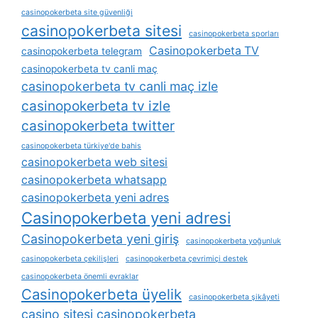
casinopokerbeta site güvenliği
casinopokerbeta sitesi
casinopokerbeta sporları
Casinopokerbeta TV
casinopokerbeta telegram
casinopokerbeta tv canli maç
casinopokerbeta tv canli maç izle
casinopokerbeta tv izle
casinopokerbeta twitter
casinopokerbeta türkiye'de bahis
casinopokerbeta web sitesi
casinopokerbeta whatsapp
casinopokerbeta yeni adres
Casinopokerbeta yeni adresi
Casinopokerbeta yeni giriş
casinopokerbeta yoğunluk
casinopokerbeta çekilişleri
casinopokerbeta çevrimiçi destek
casinopokerbeta önemli evraklar
Casinopokerbeta üyelik
casinopokerbeta şikâyeti
casino sitesi casinopokerbeta