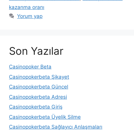
kazanma oranı
Yorum yap
Son Yazılar
Casinopoker Beta
Casinopokerbeta Şikayet
Casinopokerbeta Güncel
Casinopokerbeta Adresi
Casinopokerbeta Giriş
Casinopokerbeta Üyelik Silme
Casinopokerbeta Sağlayıcı Anlaşmaları