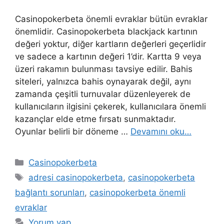
Casinopokerbeta önemli evraklar bütün evraklar
önemlidir. Casinopokerbeta blackjack kartının
değeri yoktur, diğer kartların değerleri geçerlidir
ve sadece a kartının değeri 1’dir. Kartta 9 veya
üzeri rakamın bulunması tavsiye edilir. Bahis
siteleri, yalnızca bahis oynayarak değil, aynı
zamanda çeşitli turnuvalar düzenleyerek de
kullanıcıların ilgisini çekerek, kullanıcılara önemli
kazançlar elde etme fırsatı sunmaktadır.
Oyunlar belirli bir döneme …
Devamını oku…
Kategoriler
Casinopokerbeta
Etiketler
adresi casinopokerbeta
,
casinopokerbeta
bağlantı sorunları
,
casinopokerbeta önemli
evraklar
Yorum yap