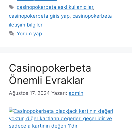
Etiketler
casinopokerbeta eski kullanıcılar
,
casinopokerbeta giris yap
,
casinopokerbeta
i̇letişim bilgileri
Yorum yap
Casinopokerbeta
Önemli Evraklar
Ağustos 17, 2024
Yazarı:
admin