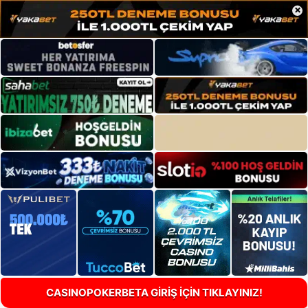
×
CASINOPOKERBETA GİRİŞ İÇİN TIKLAYINIZ!