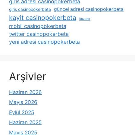
giris adresi casinopokerbeta
güncel adresi casinopokerbeta
giris casinopokerbeta
kayit casinopokerbeta
kazanır
mobil casinopokerbeta
twitter casinopokerbeta
yeni adresi casinopokerbeta
Arşivler
Haziran 2026
Mayıs 2026
Eylül 2025
Haziran 2025
Mayıs 2025