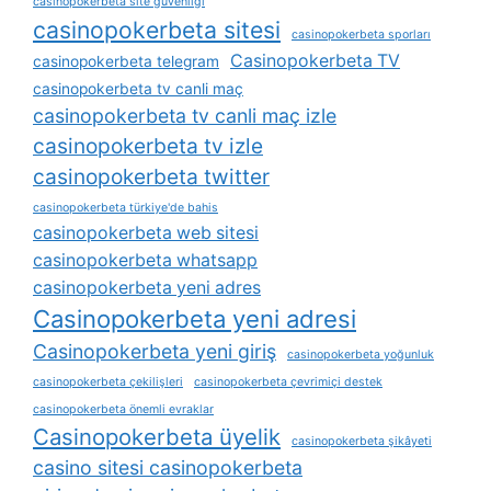
casinopokerbeta site güvenliği
casinopokerbeta sitesi
casinopokerbeta sporları
Casinopokerbeta TV
casinopokerbeta telegram
casinopokerbeta tv canli maç
casinopokerbeta tv canli maç izle
casinopokerbeta tv izle
casinopokerbeta twitter
casinopokerbeta türkiye'de bahis
casinopokerbeta web sitesi
casinopokerbeta whatsapp
casinopokerbeta yeni adres
Casinopokerbeta yeni adresi
Casinopokerbeta yeni giriş
casinopokerbeta yoğunluk
casinopokerbeta çekilişleri
casinopokerbeta çevrimiçi destek
casinopokerbeta önemli evraklar
Casinopokerbeta üyelik
casinopokerbeta şikâyeti
casino sitesi casinopokerbeta