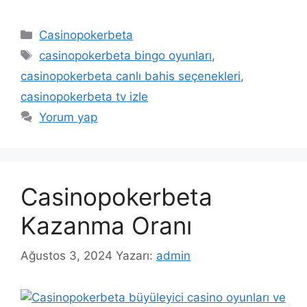
Kategoriler
Casinopokerbeta
Etiketler
casinopokerbeta bingo oyunları
,
casinopokerbeta canlı bahis seçenekleri
,
casinopokerbeta tv izle
Yorum yap
Casinopokerbeta
Kazanma Oranı
Ağustos 3, 2024
Yazarı:
admin