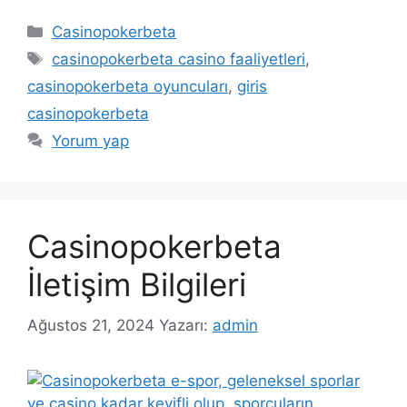
Kategoriler
Casinopokerbeta
Etiketler
casinopokerbeta casino faaliyetleri
,
casinopokerbeta oyuncuları
,
giris
casinopokerbeta
Yorum yap
Casinopokerbeta
İletişim Bilgileri
Ağustos 21, 2024
Yazarı:
admin