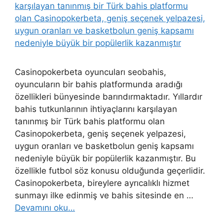
Casinopokerbeta oyuncuları seobahis,
oyuncuların bir bahis platformunda aradığı
özellikleri bünyesinde barındırmaktadır. Yıllardır
bahis tutkunlarının ihtiyaçlarını karşılayan
tanınmış bir Türk bahis platformu olan
Casinopokerbeta, geniş seçenek yelpazesi,
uygun oranları ve basketbolun geniş kapsamı
nedeniyle büyük bir popülerlik kazanmıştır. Bu
özellikle futbol söz konusu olduğunda geçerlidir.
Casinopokerbeta, bireylere ayrıcalıklı hizmet
sunmayı ilke edinmiş ve bahis sitesinde en …
Devamını oku…