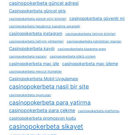
casinopokerbeta güncel adresi
Casinopokerbeta güncel giriş
casinopokerbeta güvenlir mi
casinopokerbeta güncel giriş bilgileri
casinopokerbeta hesabınızı kapatma seçeneği
casinopokerbeta instagram
casinopokerbeta i̇letişim bilgileri
casinopokerbeta i̇letişim yöntemleri
casinopokerbeta katıldıkları maçları
Casinopokerbeta kaydı
casinopokerbeta kazanma oranı
casinopokerbeta kazanır
casinopokerbeta köklü sistem
casinopokerbeta maç izle
casinopokerbeta maç izleme
casinopokerbeta mevcut hizmetler
Casinopokerbeta Mobil Uygulaması
casinopokerbeta nasil bir site
casinopokerbeta oyuncuları
casinopokerbeta para yatirma
casinopokerbeta para çekme
casinopokerbeta platformu
casinopokerbeta promosyon kodu
casinopokerbeta sikayet