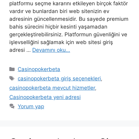
platformu seçme kararını etkileyen birçok faktör
vardır ve bunlardan biri web sitenizin ev
adresinin güncellenmesidir. Bu sayede premium
bahis sürecini hiçbir kesinti yaşamadan
gerçekleştirebilirsiniz. Platformun güvenliğini ve
işlevselliğini sağlamak için web sitesi giriş
adresi …
Devamını oku…
Kategoriler
Casinopokerbeta
Etiketler
casinopokerbeta giriş seçenekleri
,
casinopokerbeta mevcut hizmetler
,
Casinopokerbeta yeni adresi
Yorum yap