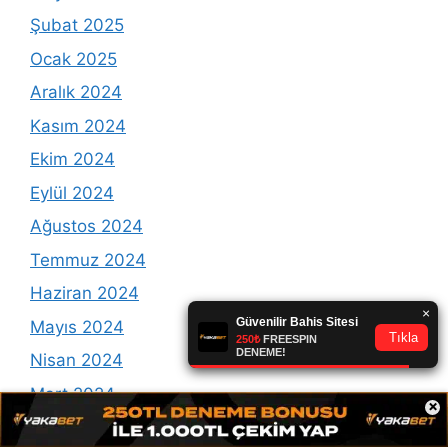
Şubat 2025
Ocak 2025
Aralık 2024
Kasım 2024
Ekim 2024
Eylül 2024
Ağustos 2024
Temmuz 2024
Haziran 2024
Mayıs 2024
Nisan 2024
Mart 2024
×
Şubat 2024