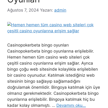
Ağustos 7, 2024
Yazarı:
admin
Casinopokerbeta bingo oyunları
Casinopokerbeta bingo oyunlarına erişilebilir.
Hemen hemen tüm casino web siteleri çok
çeşitli casino oyunlarına erişim sağlar. Ayrıca
bingo çoğu web sitesinde kolaylıkla erişilebilen
bir casino oyunudur. Katılmak istediğiniz web
sitesinin bingo sağlayıp sağlamadığını
doğrulamak önemlidir. Bingoya katılmak için üye
olmanız gerekmektedir. Casinopokerbeta bingo
oyunlarına erişilebilir. Bingoya katılmak hiç bu
kadar kolay olmamıştı. …
Devamını oku…