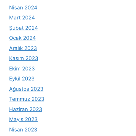
Nisan 2024
Mart 2024
Şubat 2024
Ocak 2024
Aralık 2023
Kasım 2023
Ekim 2023
Eylül 2023
Ağustos 2023
Temmuz 2023
Haziran 2023
Mayıs 2023
Nisan 2023