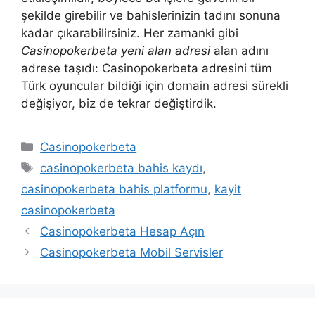
şekilde girebilir ve bahislerinizin tadını sonuna
kadar çıkarabilirsiniz. Her zamanki gibi
Casinopokerbeta yeni alan adresi
alan adını
adrese taşıdı: Casinopokerbeta adresini tüm
Türk oyuncular bildiği için domain adresi sürekli
değişiyor, biz de tekrar değiştirdik.
Kategoriler
Casinopokerbeta
Etiketler
casinopokerbeta bahis kaydı
,
casinopokerbeta bahis platformu
,
kayit
casinopokerbeta
Yazı
Casinopokerbeta Hesap Açın
dolaşımı
Casinopokerbeta Mobil Servisler