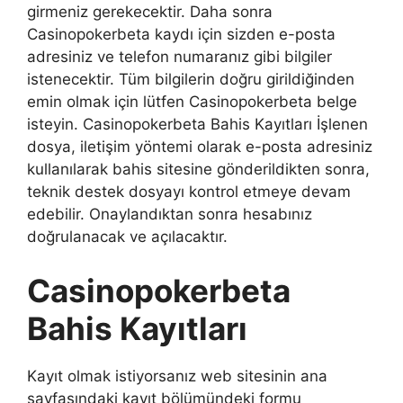
girmeniz gerekecektir. Daha sonra
Casinopokerbeta kaydı için sizden e-posta
adresiniz ve telefon numaranız gibi bilgiler
istenecektir. Tüm bilgilerin doğru girildiğinden
emin olmak için lütfen Casinopokerbeta belge
isteyin. Casinopokerbeta Bahis Kayıtları İşlenen
dosya, iletişim yöntemi olarak e-posta adresiniz
kullanılarak bahis sitesine gönderildikten sonra,
teknik destek dosyayı kontrol etmeye devam
edebilir. Onaylandıktan sonra hesabınız
doğrulanacak ve açılacaktır.
Casinopokerbeta
Bahis Kayıtları
Kayıt olmak istiyorsanız web sitesinin ana
sayfasındaki kayıt bölümündeki formu