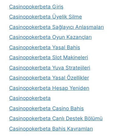
Casinopokerbeta Giriş
Casinopokerbeta Üyelik Silme
Casinopokerbeta Sağlayıcı Anlaşmaları
Casinopokerbeta Oyun Kazançları
Casinopokerbeta Yasal Bahis
Casinopokerbeta Slot Makineleri
Casinopokerbeta Yuva Stratejileri
Casinopokerbeta Yasal Özellikler
Casinopokerbeta Hesap Yeniden
Casinopokerbeta
Casinopokerbeta Casino Bahis
Casinopokerbeta Canlı Destek Bölümü
Casinopokerbeta Bahis Kavramları