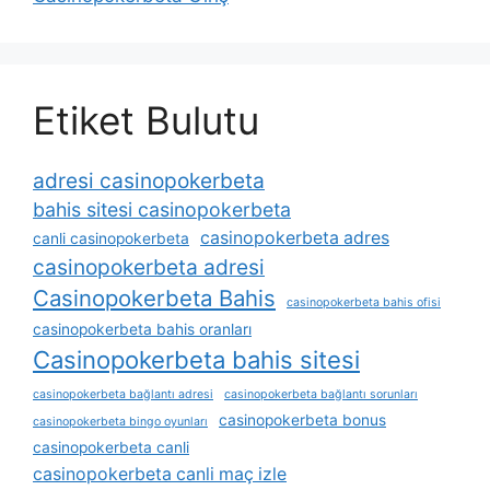
Etiket Bulutu
adresi casinopokerbeta
bahis sitesi casinopokerbeta
casinopokerbeta adres
canli casinopokerbeta
casinopokerbeta adresi
Casinopokerbeta Bahis
casinopokerbeta bahis ofisi
casinopokerbeta bahis oranları
Casinopokerbeta bahis sitesi
casinopokerbeta bağlantı adresi
casinopokerbeta bağlantı sorunları
casinopokerbeta bonus
casinopokerbeta bingo oyunları
casinopokerbeta canli
casinopokerbeta canli maç izle