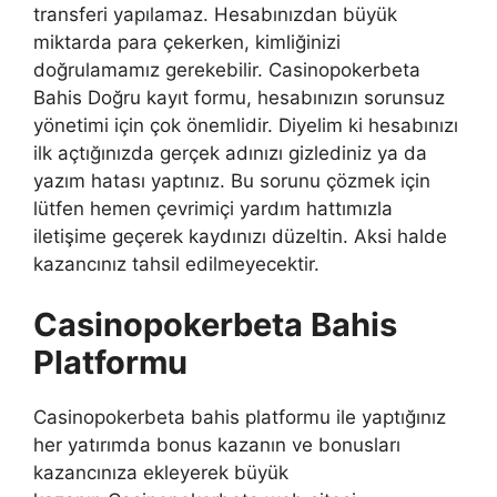
transferi yapılamaz. Hesabınızdan büyük
miktarda para çekerken, kimliğinizi
doğrulamamız gerekebilir. Casinopokerbeta
Bahis Doğru kayıt formu, hesabınızın sorunsuz
yönetimi için çok önemlidir. Diyelim ki hesabınızı
ilk açtığınızda gerçek adınızı gizlediniz ya da
yazım hatası yaptınız. Bu sorunu çözmek için
lütfen hemen çevrimiçi yardım hattımızla
iletişime geçerek kaydınızı düzeltin. Aksi halde
kazancınız tahsil edilmeyecektir.
Casinopokerbeta Bahis
Platformu
Casinopokerbeta bahis platformu ile yaptığınız
her yatırımda bonus kazanın ve bonusları
kazancınıza ekleyerek büyük