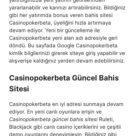
yatırdığınızda yeni yatırım getirilerinden
yararlanabilir ve karınızı artırabilirsiniz. Bildiğiniz
gibi her yatırımda bonus veren bahis sitesi
Casinopokerbeta, üyeliğini hızla artırmaya
devam ediyor. Yeni bir güncelleme ile
Casinopokerbeta yeni alan adı adresiyle geri
döndü. Bu sayfada Google Casinopokerbeta
kimlik bilgilerinizi girerek siteye giriş yapabilir ve
alışverişe kaldığınız yerden devam edebilirsiniz.
Casinopokerbeta Güncel Bahis
Sitesi
Casinopokerbeta en iyi adresi sunmaya devam
ediyor. En yeni canlı oyunlara erişin ve
Casinopokerbeta güncel bahis sitesi
Ruleti,
Blackjack gibi canlı casino içeriklerini ve çeşitli
demo oyunlarını deneyimleyin. Bildiğiniz gibi