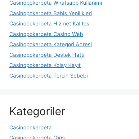
Casinopokerbeta Whatsapp Kullanımı
Casinopokerbeta Bahis Yenilikleri
Casinopokerbeta Hizmet Kalitesi
Casinopokerbeta Casino Web
Casinopokerbeta Kategori Adresi
Casinopokerbeta Destek Hattı
Casinopokerbeta Kolay Kayıt
Casinopokerbeta Tercih Sebebi
Kategoriler
Casinopokerbeta
Casinopokerbeta Giriş