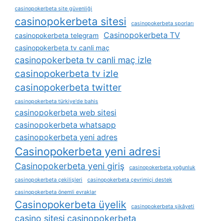
casinopokerbeta site güvenliği
casinopokerbeta sitesi
casinopokerbeta sporları
Casinopokerbeta TV
casinopokerbeta telegram
casinopokerbeta tv canli maç
casinopokerbeta tv canli maç izle
casinopokerbeta tv izle
casinopokerbeta twitter
casinopokerbeta türkiye'de bahis
casinopokerbeta web sitesi
casinopokerbeta whatsapp
casinopokerbeta yeni adres
Casinopokerbeta yeni adresi
Casinopokerbeta yeni giriş
casinopokerbeta yoğunluk
casinopokerbeta çekilişleri
casinopokerbeta çevrimiçi destek
casinopokerbeta önemli evraklar
Casinopokerbeta üyelik
casinopokerbeta şikâyeti
casino sitesi casinopokerbeta