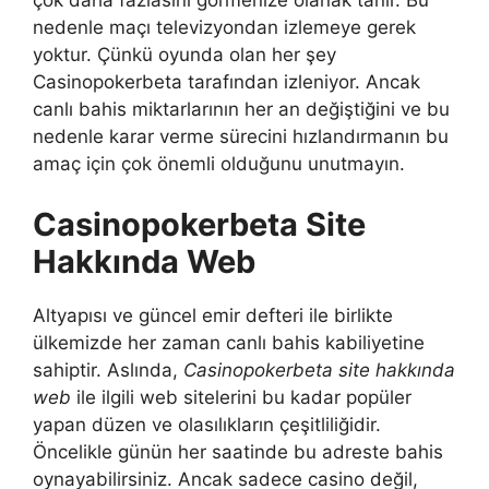
çok daha fazlasını görmenize olanak tanır. Bu
nedenle maçı televizyondan izlemeye gerek
yoktur. Çünkü oyunda olan her şey
Casinopokerbeta tarafından izleniyor. Ancak
canlı bahis miktarlarının her an değiştiğini ve bu
nedenle karar verme sürecini hızlandırmanın bu
amaç için çok önemli olduğunu unutmayın.
Casinopokerbeta Site
Hakkında Web
Altyapısı ve güncel emir defteri ile birlikte
ülkemizde her zaman canlı bahis kabiliyetine
sahiptir. Aslında,
Casinopokerbeta site hakkında
web
ile ilgili web sitelerini bu kadar popüler
yapan düzen ve olasılıkların çeşitliliğidir.
Öncelikle günün her saatinde bu adreste bahis
oynayabilirsiniz. Ancak sadece casino değil,