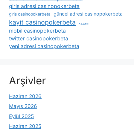
giris adresi casinopokerbeta
güncel adresi casinopokerbeta
giris casinopokerbeta
kayit casinopokerbeta
kazanır
mobil casinopokerbeta
twitter casinopokerbeta
yeni adresi casinopokerbeta
Arşivler
Haziran 2026
Mayıs 2026
Eylül 2025
Haziran 2025