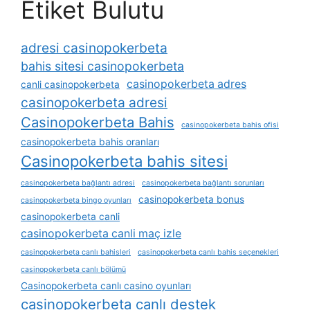
Etiket Bulutu
adresi casinopokerbeta
bahis sitesi casinopokerbeta
casinopokerbeta adres
canli casinopokerbeta
casinopokerbeta adresi
Casinopokerbeta Bahis
casinopokerbeta bahis ofisi
casinopokerbeta bahis oranları
Casinopokerbeta bahis sitesi
casinopokerbeta bağlantı adresi
casinopokerbeta bağlantı sorunları
casinopokerbeta bonus
casinopokerbeta bingo oyunları
casinopokerbeta canli
casinopokerbeta canli maç izle
casinopokerbeta canlı bahisleri
casinopokerbeta canlı bahis seçenekleri
casinopokerbeta canlı bölümü
Casinopokerbeta canlı casino oyunları
casinopokerbeta canlı destek