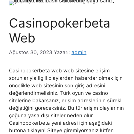
Casinopokerbeta
Web
Ağustos 30, 2023
Yazarı:
admin
Casinopokerbeta web web sitesine erişim
sorunlarıyla ilgili olaylardan haberdar olmak için
öncelikle web sitesinin son giriş adresini
değerlendirmelisiniz. Türk oyun ve casino
sitelerine bakarsanız, erişim adreslerinin sürekli
değiştiğini göreceksiniz. Bu tür erişim olaylarının
çoğuna yasa dışı siteler neden olur.
Casinopokerbeta yeni adresi için aşağıdaki
butona tıklayın! Siteye giremiyorsanız lütfen