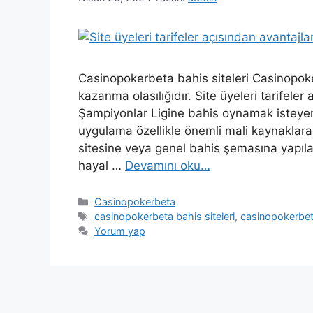
Casinopokerbeta bahis siteleri Casinopoke
kazanma olasılığıdır. Site üyeleri tarifeler
Şampiyonlar Ligine bahis oynamak isteyen
uygulama özellikle önemli mali kaynaklara 
sitesine veya genel bahis şemasına yapılabi
hayal …
Devamını oku…
Kategoriler
Casinopokerbeta
Etiketler
casinopokerbeta bahis siteleri
,
casinopokerbet
Yorum yap