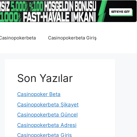
Casinopokerbeta
Casinopokerbeta Giriş
Son Yazılar
Casinopoker Beta
Casinopokerbeta Şikayet
Casinopokerbeta Güncel
Casinopokerbeta Adresi
Casinopokerbeta Giriş