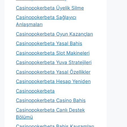
Casinopokerbeta Üyelik Silme
Casinopokerbeta Sağlayıcı
Anlaşmaları
Casinopokerbeta Oyun Kazançları
Casinopokerbeta Yasal Bahis
Casinopokerbeta Slot Makineleri
Casinopokerbeta Yuva Stratejileri
Casinopokerbeta Yasal Özellikler
Casinopokerbeta Hesap Yeniden
Casinopokerbeta
Casinopokerbeta Casino Bahis
Casinopokerbeta Canlı Destek
Bölümü
Casinopokerbeta Bahis Kavramları