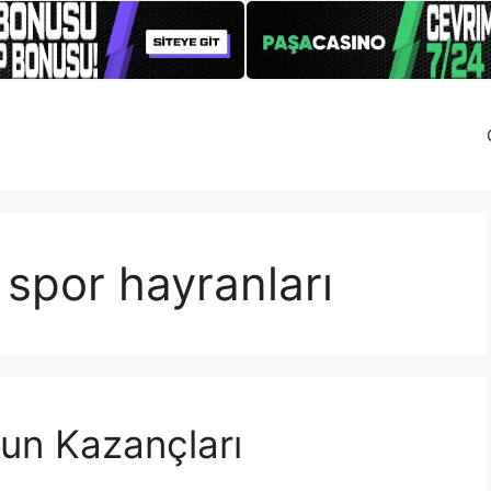
spor hayranları
un Kazançları