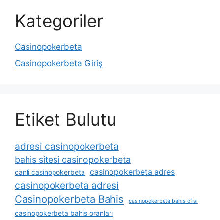
Kategoriler
Casinopokerbeta
Casinopokerbeta Giriş
Etiket Bulutu
adresi casinopokerbeta
bahis sitesi casinopokerbeta
casinopokerbeta adres
canli casinopokerbeta
casinopokerbeta adresi
Casinopokerbeta Bahis
casinopokerbeta bahis ofisi
casinopokerbeta bahis oranları