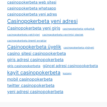
casinopokerbeta web sitesi
casinopokerbeta whatsapp
casinopokerbeta yeni adres
Casinopokerbeta yeni adresi
Casinopokerbeta yeni giriş
casinopokerbeta yoğunluk
casinopokerbeta çekilişleri
casinopokerbeta çevrimiçi destek
casinopokerbeta önemli evraklar
Casinopokerbeta üyelik
casinopokerbeta şikâyeti
casino sitesi casinopokerbeta
giris adresi casinopokerbeta
güncel adresi casinopokerbeta
giris casinopokerbeta
kayit casinopokerbeta
kazanır
mobil casinopokerbeta
twitter casinopokerbeta
yeni adresi casinopokerbeta