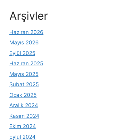
Arşivler
Haziran 2026
Mayıs 2026
Eylül 2025
Haziran 2025
Mayıs 2025
Şubat 2025
Ocak 2025
Aralık 2024
Kasım 2024
Ekim 2024
Eylül 2024