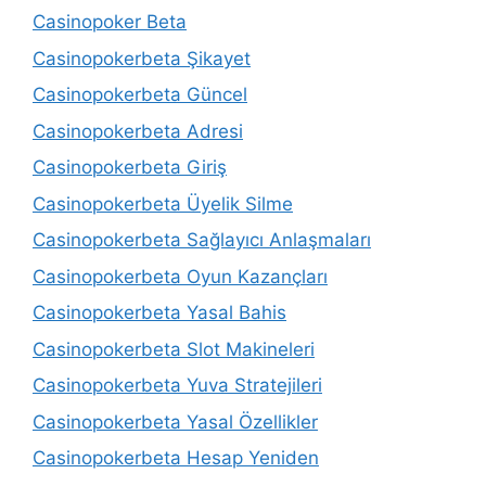
Casinopoker Beta
Casinopokerbeta Şikayet
Casinopokerbeta Güncel
Casinopokerbeta Adresi
Casinopokerbeta Giriş
Casinopokerbeta Üyelik Silme
Casinopokerbeta Sağlayıcı Anlaşmaları
Casinopokerbeta Oyun Kazançları
Casinopokerbeta Yasal Bahis
Casinopokerbeta Slot Makineleri
Casinopokerbeta Yuva Stratejileri
Casinopokerbeta Yasal Özellikler
Casinopokerbeta Hesap Yeniden