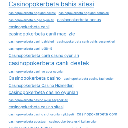
Casinopokerbeta bahis sitesi
casinopokerbeta bağlantı adresi
casinopokerbeta bağlantı sorunları
casinopokerbeta bonus
casinopokerbeta bingo oyunları
casinopokerbeta canli
casinopokerbeta canli maç izle
casinopokerbeta canlı bahisleri
casinopokerbeta canlı bahis seçenekleri
casinopokerbeta canlı bölümü
Casinopokerbeta canlı casino oyunları
casinopokerbeta canlı destek
casinopokerbeta canlı ve spor oyunları
Casinopokerbeta casino
casinopokerbeta casino faaliyetleri
Casinopokerbeta Casino Hizmetleri
casinopokerbeta casino oyunları
casinopokerbeta casino oyun seçenekleri
casinopokerbeta casino sitesi
casinopokerbeta com
casinopokerbeta casino slot oyunları şikâyeti
casinopokerbeta epostası
casinopokerbeta eski kullanıcılar