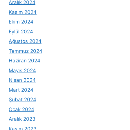
Aralık 2024
Kasım 2024
Ekim 2024
Eylül 2024
Ağustos 2024
Temmuz 2024
Haziran 2024
Mayıs 2024
Nisan 2024
Mart 2024
Şubat 2024
Ocak 2024
Aralık 2023
Kasım 2023