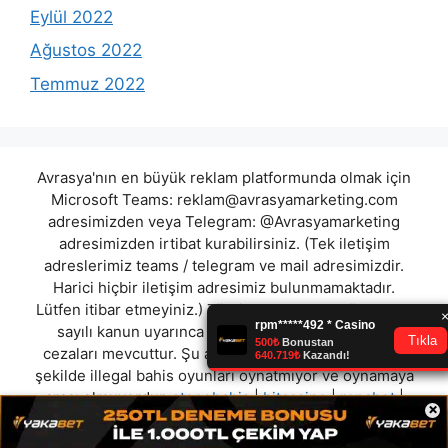
Eylül 2022
Ağustos 2022
Temmuz 2022
Avrasya'nın en büyük reklam platformunda olmak için
Microsoft Teams:
reklam@avrasyamarketing.com
adresimizden veya Telegram: @Avrasyamarketing
adresimizden irtibat kurabilirsiniz. (Tek iletişim
adreslerimiz teams / telegram ve mail adresimizdir.
Harici hiçbir iletişim adresimiz bulunmamaktadır.
Lütfen itibar etmeyiniz.) Türkiye yasalarına göre 7258
sayılı kanun uyarınca yasa dışı bahis oynamanın
cezaları mevcuttur. Şu an bulunduğunuz site hiç bir
şekilde illegal bahis oyunları oynatmıyor ve oynamaya
aracı olmuyordur.
stonebahis
|
bitcasino
|
ronabet
|
×
rudybet
|
casinoviva
|
maksibet
|
extrabet
|
betmarino