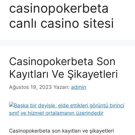
casinopokerbeta
canlı casino sitesi
Casinopokerbeta Son
Kayıtları Ve Şikayetleri
Ağustos 19, 2023
Yazarı:
admin
Casinopokerbeta son kayıtları ve şikayetleri