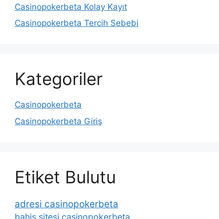
Casinopokerbeta Kolay Kayıt
Casinopokerbeta Tercih Sebebi
Kategoriler
Casinopokerbeta
Casinopokerbeta Giriş
Etiket Bulutu
adresi casinopokerbeta
bahis sitesi casinopokerbeta