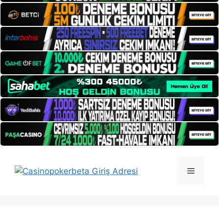
İçeriğe
atla
Menü