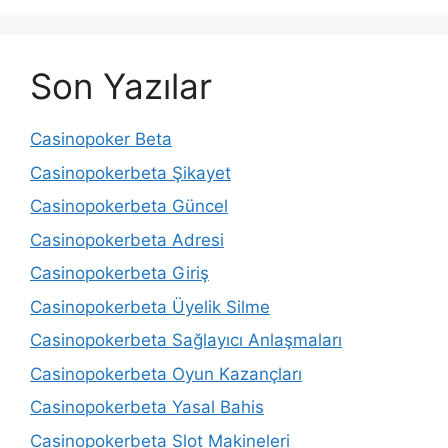
Son Yazılar
Casinopoker Beta
Casinopokerbeta Şikayet
Casinopokerbeta Güncel
Casinopokerbeta Adresi
Casinopokerbeta Giriş
Casinopokerbeta Üyelik Silme
Casinopokerbeta Sağlayıcı Anlaşmaları
Casinopokerbeta Oyun Kazançları
Casinopokerbeta Yasal Bahis
Casinopokerbeta Slot Makineleri