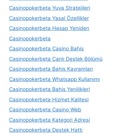
Casinopokerbeta Yuva Stratejileri
Casinopokerbeta Yasal Özellikler
Casinopokerbeta Hesap Yeniden
Casinopokerbeta
Casinopokerbeta Casino Bahis
Casinopokerbeta Canlı Destek Bölümü
Casinopokerbeta Bahis Kavramları
Casinopokerbeta Whatsapp Kullanımı
Casinopokerbeta Bahis Yenilikleri
Casinopokerbeta Hizmet Kalitesi
Casinopokerbeta Casino Web
Casinopokerbeta Kategori Adresi
Casinopokerbeta Destek Hattı