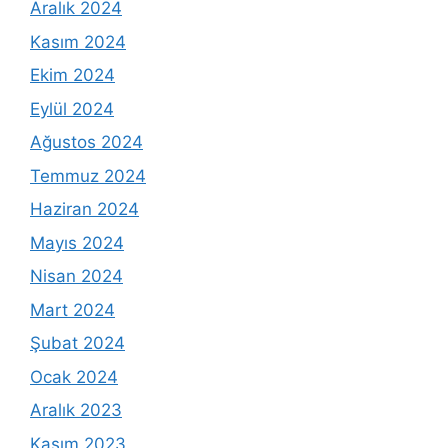
Aralık 2024
Kasım 2024
Ekim 2024
Eylül 2024
Ağustos 2024
Temmuz 2024
Haziran 2024
Mayıs 2024
Nisan 2024
Mart 2024
Şubat 2024
Ocak 2024
Aralık 2023
Kasım 2023