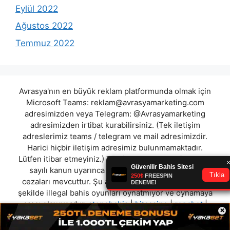
Eylül 2022
Ağustos 2022
Temmuz 2022
Avrasya'nın en büyük reklam platformunda olmak için
Microsoft Teams:
reklam@avrasyamarketing.com
adresimizden veya Telegram: @Avrasyamarketing
adresimizden irtibat kurabilirsiniz. (Tek iletişim
adreslerimiz teams / telegram ve mail adresimizdir.
Harici hiçbir iletişim adresimiz bulunmamaktadır.
Lütfen itibar etmeyiniz.) Türkiye yasalarına göre 7258
sayılı kanun uyarınca yasa dışı bahis oynamanın
cezaları mevcuttur. Şu an bulunduğunuz site hiç bir
şekilde illegal bahis oyunları oynatmıyor ve oynamaya
aracı olmuyordur.
stonebahis
|
bitcasino
|
ronabet
|
×
rudybet
|
casinoviva
|
maksibet
|
extrabet
|
betmarino