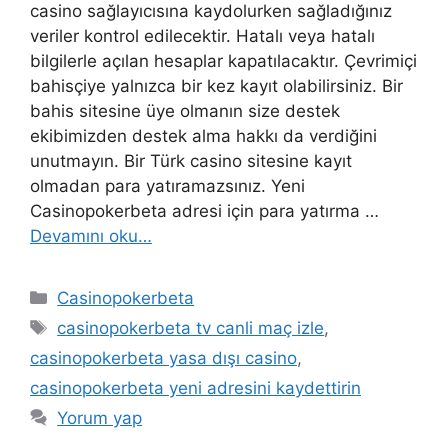
casino sağlayıcısına kaydolurken sağladığınız
veriler kontrol edilecektir. Hatalı veya hatalı
bilgilerle açılan hesaplar kapatılacaktır. Çevrimiçi
bahisçiye yalnızca bir kez kayıt olabilirsiniz. Bir
bahis sitesine üye olmanın size destek
ekibimizden destek alma hakkı da verdiğini
unutmayın. Bir Türk casino sitesine kayıt
olmadan para yatıramazsınız. Yeni
Casinopokerbeta adresi için para yatırma …
Devamını oku…
Kategoriler
Casinopokerbeta
Etiketler
casinopokerbeta tv canli maç izle
,
casinopokerbeta yasa dışı casino
,
casinopokerbeta yeni adresini kaydettirin
Yorum yap