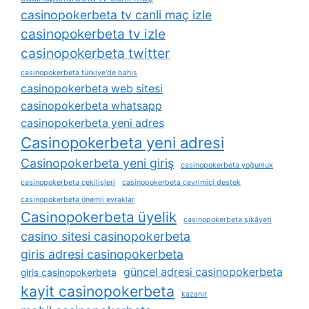
casinopokerbeta tv canli maç izle
casinopokerbeta tv izle
casinopokerbeta twitter
casinopokerbeta türkiye'de bahis
casinopokerbeta web sitesi
casinopokerbeta whatsapp
casinopokerbeta yeni adres
Casinopokerbeta yeni adresi
Casinopokerbeta yeni giriş
casinopokerbeta yoğunluk
casinopokerbeta çekilişleri
casinopokerbeta çevrimiçi destek
casinopokerbeta önemli evraklar
Casinopokerbeta üyelik
casinopokerbeta şikâyeti
casino sitesi casinopokerbeta
giris adresi casinopokerbeta
güncel adresi casinopokerbeta
giris casinopokerbeta
kayit casinopokerbeta
kazanır