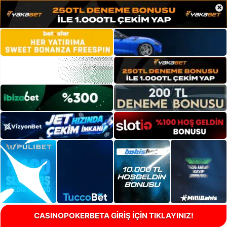
×
CASINOPOKERBETA GİRİŞ İÇİN TIKLAYINIZ!