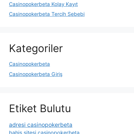
Casinopokerbeta Kolay Kayıt
Casinopokerbeta Tercih Sebebi
Kategoriler
Casinopokerbeta
Casinopokerbeta Giriş
Etiket Bulutu
adresi casinopokerbeta
bahis sitesi casinopokerbeta