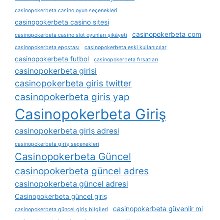
casinopokerbeta casino oyun seçenekleri
casinopokerbeta casino sitesi
casinopokerbeta com
casinopokerbeta casino slot oyunları şikâyeti
casinopokerbeta epostası
casinopokerbeta eski kullanıcılar
casinopokerbeta futbol
casinopokerbeta fırsatları
casinopokerbeta girisi
casinopokerbeta giris twitter
casinopokerbeta giris yap
Casinopokerbeta Giriş
casinopokerbeta giriş adresi
casinopokerbeta giriş seçenekleri
Casinopokerbeta Güncel
casinopokerbeta güncel adres
casinopokerbeta güncel adresi
Casinopokerbeta güncel giriş
casinopokerbeta güvenlir mi
casinopokerbeta güncel giriş bilgileri