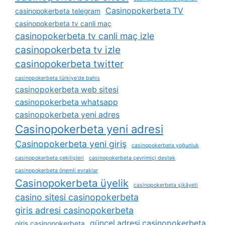
Casinopokerbeta TV
casinopokerbeta telegram
casinopokerbeta tv canli maç
casinopokerbeta tv canli maç izle
casinopokerbeta tv izle
casinopokerbeta twitter
casinopokerbeta türkiye'de bahis
casinopokerbeta web sitesi
casinopokerbeta whatsapp
casinopokerbeta yeni adres
Casinopokerbeta yeni adresi
Casinopokerbeta yeni giriş
casinopokerbeta yoğunluk
casinopokerbeta çekilişleri
casinopokerbeta çevrimiçi destek
casinopokerbeta önemli evraklar
Casinopokerbeta üyelik
casinopokerbeta şikâyeti
casino sitesi casinopokerbeta
giris adresi casinopokerbeta
güncel adresi casinopokerbeta
giris casinopokerbeta