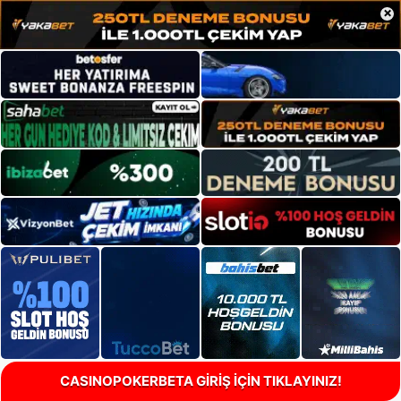
×
CASINOPOKERBETA GİRİŞ İÇİN TIKLAYINIZ!