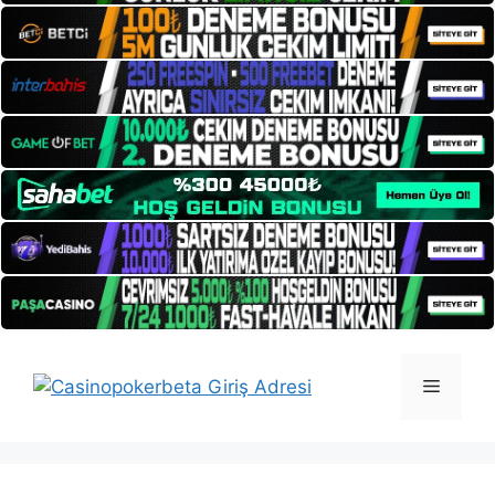
İçeriğe
atla
Menü