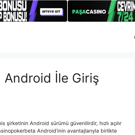
Android İle Giriş
 şirketinin Android sürümü güvenilirdir, hızlı açılır
asinopokerbeta Android’inin avantajlarıyla birlikte