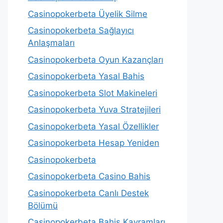
Casinopokerbeta Üyelik Silme
Casinopokerbeta Sağlayıcı
Anlaşmaları
Casinopokerbeta Oyun Kazançları
Casinopokerbeta Yasal Bahis
Casinopokerbeta Slot Makineleri
Casinopokerbeta Yuva Stratejileri
Casinopokerbeta Yasal Özellikler
Casinopokerbeta Hesap Yeniden
Casinopokerbeta
Casinopokerbeta Casino Bahis
Casinopokerbeta Canlı Destek
Bölümü
Casinopokerbeta Bahis Kavramları