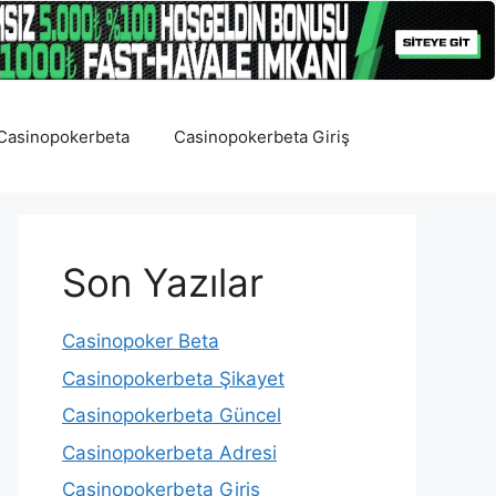
Casinopokerbeta
Casinopokerbeta Giriş
Son Yazılar
Casinopoker Beta
Casinopokerbeta Şikayet
Casinopokerbeta Güncel
Casinopokerbeta Adresi
Casinopokerbeta Giriş