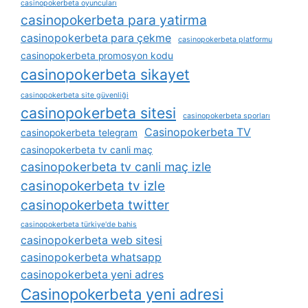
casinopokerbeta oyuncuları
casinopokerbeta para yatirma
casinopokerbeta para çekme
casinopokerbeta platformu
casinopokerbeta promosyon kodu
casinopokerbeta sikayet
casinopokerbeta site güvenliği
casinopokerbeta sitesi
casinopokerbeta sporları
Casinopokerbeta TV
casinopokerbeta telegram
casinopokerbeta tv canli maç
casinopokerbeta tv canli maç izle
casinopokerbeta tv izle
casinopokerbeta twitter
casinopokerbeta türkiye'de bahis
casinopokerbeta web sitesi
casinopokerbeta whatsapp
casinopokerbeta yeni adres
Casinopokerbeta yeni adresi