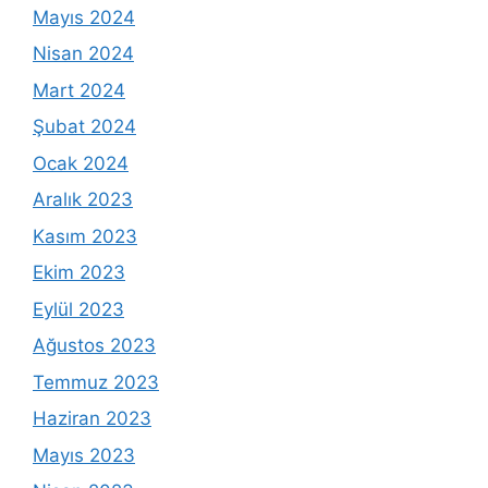
Mayıs 2024
Nisan 2024
Mart 2024
Şubat 2024
Ocak 2024
Aralık 2023
Kasım 2023
Ekim 2023
Eylül 2023
Ağustos 2023
Temmuz 2023
Haziran 2023
Mayıs 2023