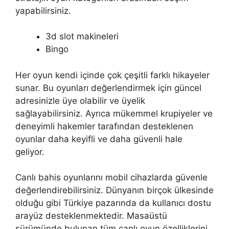
yapabilirsiniz.
3d slot makineleri
Bingo
Her oyun kendi içinde çok çeşitli farklı hikayeler
sunar. Bu oyunları değerlendirmek için güncel
adresinizle üye olabilir ve üyelik
sağlayabilirsiniz. Ayrıca mükemmel krupiyeler ve
deneyimli hakemler tarafından desteklenen
oyunlar daha keyifli ve daha güvenli hale
geliyor.
Canlı bahis oyunlarını mobil cihazlarda güvenle
değerlendirebilirsiniz. Dünyanın birçok ülkesinde
olduğu gibi Türkiye pazarında da kullanıcı dostu
arayüz desteklenmektedir. Masaüstü
sürümünde bulunan tüm canlı oyun özelliklerini