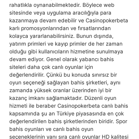
rahatlıkla oynanabilmektedir. Böylece web
sitesinde veya uygulama aracılığıyla para
kazanmaya devam edebilir ve Casinopokerbeta
karlı promosyonlarından ve fırsatlarından
kolayca yararlanabilirsiniz. Bunun dışında,
yatırım primleri ve kayıp primler de her zaman
olduğu gibi kullanıcıların hizmetine sunulmaya
devam ediyor. Genel olarak yabancı bahis
siteleri daha çok canlı oyunlar için
değerlendirilir. Çünkü bu konuda sınırsız bir
oyun seçeneği sağlayan bahis şirketleri, aynı
zamanda yüksek oranlar üzerinden iyi bir
kazanç imkanı sağlamaktadır. Düzenli oyun
hizmeti ile beraber Casinopokerbeta canlı bahis
kapsamında şu an Türkiye piyasasında en çok
değerlendirilen bahis şirketlerinden biridir. Spor
bahis oyunları ve canlı bahis oyun
seçeneklerinin yanı sıra canlı oyunlar HD kalitesi