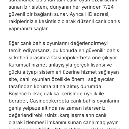
sunan bir sistem, dünyanın her yerinden 7/24
güvenli bir bağlantı sunar. Ayrıca HD adresi,
rakiplerinizle kesintisiz olarak düzenli canlı bahis
yapmanızı sağlar.
Eğer canlı bahis oyunlarını değerlendirmeyi
tercih ediyorsanız, bu konuda en güvenilir bahis
şirketleri arasında Casinopokerbeta öne çıkıyor.
Kurumsal hizmet anlayışıyla gerçek lisansı ve
güçlü altyapı sistemleri üzerine hizmet sağlayan
site, canlı oyunları özellikle önemli sağlayıcılar
tarafından koruma altına almış durumda.
Böylece birkaç dakika içerisinde üyelik ile
beraber, Casinopokerbeta canlı bahis oyunlarını
geniş yelpaze altında ne zaman isterseniz
değerlendirebilirsiniz .karşılaşmaların canlı
olarak izlenmesi imkanını sunan canlı maç yayın