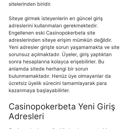
sitelerinden biridir.
Siteye girmek isteyenlerin en güncel giriş
adreslerini kullanmaları gerekmektedir.
Engellenen eski Casinopokerbeta site
adreslerinden siteye erişim mümkün değildir.
Yeni adresler girişte sorun yaşamamakta ve site
sorunsuz açılmaktadır. Üyeler, giriş yaptıktan
sonra hesaplarına kolayca erişebilirler. Bu
anlamda sitede herhangi bir sorun
bulunmamaktadır. Henüz üye olmayanlar da
ücretsiz üyelik sürecini tamamlayarak para
kazanmaya başlayabilirler.
Casinopokerbeta Yeni Giriş
Adresleri