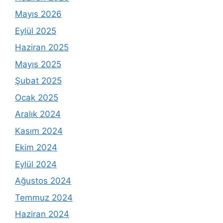
Mayıs 2026
Eylül 2025
Haziran 2025
Mayıs 2025
Şubat 2025
Ocak 2025
Aralık 2024
Kasım 2024
Ekim 2024
Eylül 2024
Ağustos 2024
Temmuz 2024
Haziran 2024