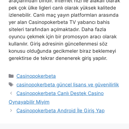
araçlarından biridir. İnternet hızı ile alakalı olarak
pek çok ülke ligleri canlı olarak yüksek kalitede
izlenebilir. Canlı maç yayın platformları arasında
yer alan Casinopokerbeta TV yabancı bahis
siteleri tarafından açılmaktadır. Daha fazla
oyuncu çekmek için bir promosyon aracı olarak
kullanılır. Giriş adresinin güncellenmesi söz
konusu olduğunda gecikmeler biraz beklemeyi
gerektirse de tekrar denenerek giriş yapılır.
Kategoriler
Casinopokerbeta
Etiketler
casinopokerbeta güncel lisans ve güvenilirlik
Yazı
Casinopokerbeta Canlı Destek Casino
dolaşımı
Oynayabilir Miyim
Casinopokerbeta Android İle Giriş Yap