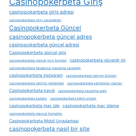
Casinopokerbeta Giriş
casinopokerbeta giriş adresi
casinopokerbeta giriş seçenekleri
Casinopokerbeta Güncel
casinopokerbeta güncel adres
casinopokerbeta güncel adresi
Casinopokerbeta güncel giriş
casinopokerbeta güvenlir mi
casinopokerbeta güncel giriş bilgileri
casinopokerbeta hesabınızı kapatma seçeneği
casinopokerbeta instagram
casinopokerbeta i̇letişim bilgileri
casinopokerbeta i̇letişim yöntemleri
casinopokerbeta katıldıkları maçları
Casinopokerbeta kaydı
casinopokerbeta kazanma oranı
casinopokerbeta kazanır
casinopokerbeta köklü sistem
casinopokerbeta maç izle
casinopokerbeta maç izleme
casinopokerbeta mevcut hizmetler
Casinopokerbeta Mobil Uygulaması
casinopokerbeta nasil bir site