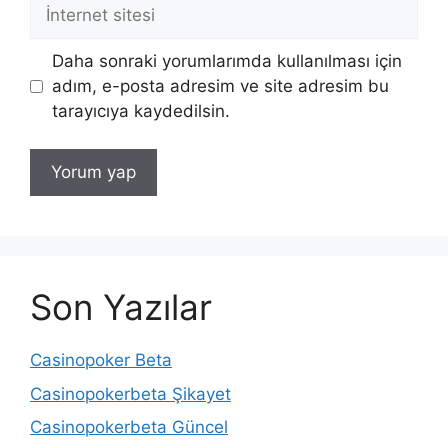
İnternet
sitesi
Daha sonraki yorumlarımda kullanılması için
adım, e-posta adresim ve site adresim bu
tarayıcıya kaydedilsin.
Son Yazılar
Casinopoker Beta
Casinopokerbeta Şikayet
Casinopokerbeta Güncel