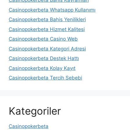
Casinopokerbeta Bahis Kavramları
Casinopokerbeta Whatsapp Kullanımı
Casinopokerbeta Bahis Yenilikleri
Casinopokerbeta Hizmet Kalitesi
Casinopokerbeta Casino Web
Casinopokerbeta Kategori Adresi
Casinopokerbeta Destek Hattı
Casinopokerbeta Kolay Kayıt
Casinopokerbeta Tercih Sebebi
Kategoriler
Casinopokerbeta