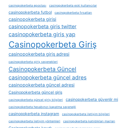
casinopokerbeta epostası
casinopokerbeta eski kullanıcılar
casinopokerbeta futbol
casinopokerbeta fırsatları
casinopokerbeta girisi
casinopokerbeta giris twitter
casinopokerbeta giris yap
Casinopokerbeta Giriş
casinopokerbeta giriş adresi
casinopokerbeta giriş seçenekleri
Casinopokerbeta Güncel
casinopokerbeta güncel adres
casinopokerbeta güncel adresi
Casinopokerbeta güncel giriş
casinopokerbeta güvenlir mi
casinopokerbeta güncel giriş bilgileri
casinopokerbeta hesabınızı kapatma seçeneği
casinopokerbeta instagram
casinopokerbeta i̇letişim bilgileri
casinopokerbeta i̇letişim yöntemleri
casinopokerbeta katıldıkları maçları
Casinopokerbeta kaydı