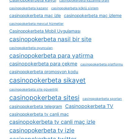
casinopokerbeta kazanma oranı
casinopokerbeta kazanır
casinopokerbeta köklü sistem
casinopokerbeta maç izle
casinopokerbeta maç izleme
casinopokerbeta mevcut hizmetler
Casinopokerbeta Mobil Uygulaması
casinopokerbeta nasil bir site
casinopokerbeta oyuncuları
casinopokerbeta para yatirma
casinopokerbeta para çekme
casinopokerbeta platformu
casinopokerbeta promosyon kodu
casinopokerbeta sikayet
casinopokerbeta site güvenliği
casinopokerbeta sitesi
casinopokerbeta sporları
Casinopokerbeta TV
casinopokerbeta telegram
casinopokerbeta tv canli maç
casinopokerbeta tv canli maç izle
casinopokerbeta tv izle
casinopokerbeta twitter