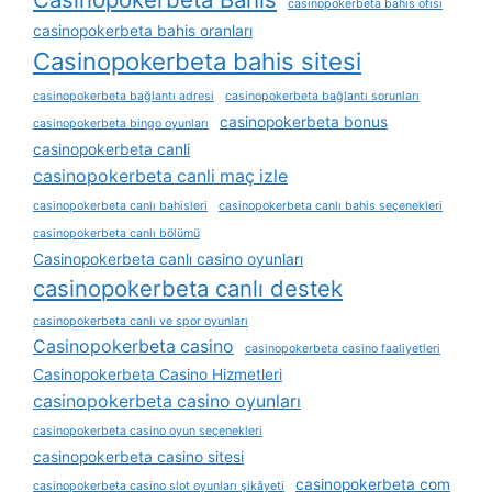
casinopokerbeta bahis ofisi
casinopokerbeta bahis oranları
Casinopokerbeta bahis sitesi
casinopokerbeta bağlantı adresi
casinopokerbeta bağlantı sorunları
casinopokerbeta bonus
casinopokerbeta bingo oyunları
casinopokerbeta canli
casinopokerbeta canli maç izle
casinopokerbeta canlı bahisleri
casinopokerbeta canlı bahis seçenekleri
casinopokerbeta canlı bölümü
Casinopokerbeta canlı casino oyunları
casinopokerbeta canlı destek
casinopokerbeta canlı ve spor oyunları
Casinopokerbeta casino
casinopokerbeta casino faaliyetleri
Casinopokerbeta Casino Hizmetleri
casinopokerbeta casino oyunları
casinopokerbeta casino oyun seçenekleri
casinopokerbeta casino sitesi
casinopokerbeta com
casinopokerbeta casino slot oyunları şikâyeti