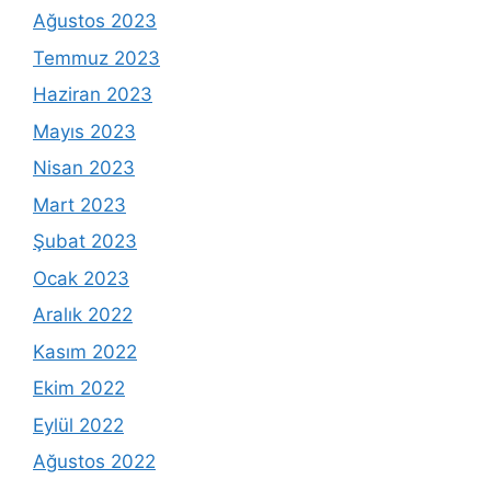
Ağustos 2023
Temmuz 2023
Haziran 2023
Mayıs 2023
Nisan 2023
Mart 2023
Şubat 2023
Ocak 2023
Aralık 2022
Kasım 2022
Ekim 2022
Eylül 2022
Ağustos 2022