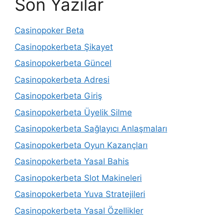
Son Yazılar
Casinopoker Beta
Casinopokerbeta Şikayet
Casinopokerbeta Güncel
Casinopokerbeta Adresi
Casinopokerbeta Giriş
Casinopokerbeta Üyelik Silme
Casinopokerbeta Sağlayıcı Anlaşmaları
Casinopokerbeta Oyun Kazançları
Casinopokerbeta Yasal Bahis
Casinopokerbeta Slot Makineleri
Casinopokerbeta Yuva Stratejileri
Casinopokerbeta Yasal Özellikler